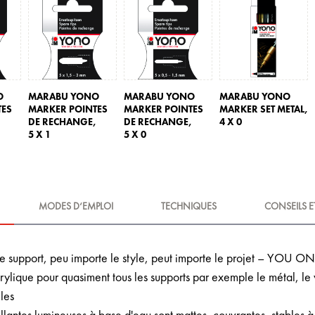
O
MARABU YONO
MARABU YONO
MARABU YONO
TES
MARKER POINTES
MARKER POINTES
MARKER SET METAL,
,
DE RECHANGE,
DE RECHANGE,
4 X 0
5 X 1
5 X 0
MODES D‘EMPLOI
TECHNIQUES
CONSEILS E
le support, peu importe le style, peut importe le projet – YO
lique pour quasiment tous les supports par exemple le métal, le ve
iles