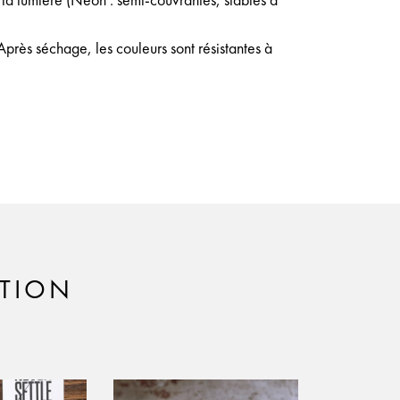
à la lumière (Neon : semi-couvrantes, stables à
près séchage, les couleurs sont résistantes à
ATION