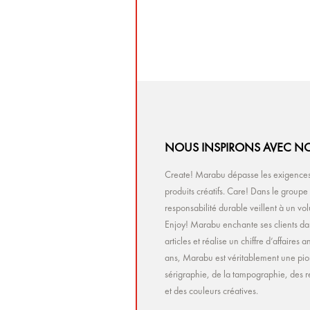
NOUS INSPIRONS AVEC NO
Create! Marabu dépasse les exigences 
produits créatifs. Care! Dans le group
responsabilité durable veillent à un v
Enjoy! Marabu enchante ses clients da
articles et réalise un chiffre d’affaire
ans, Marabu est véritablement une pio
sérigraphie, de la tampographie, des r
et des couleurs créatives.