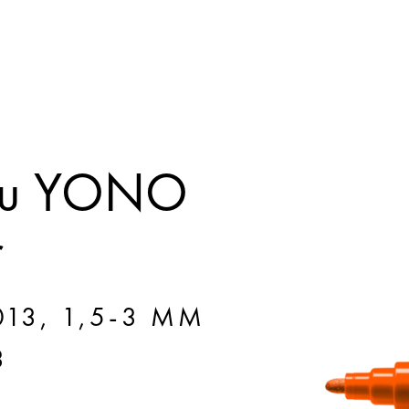
bu YONO
r
13, 1,5-3 MM
3