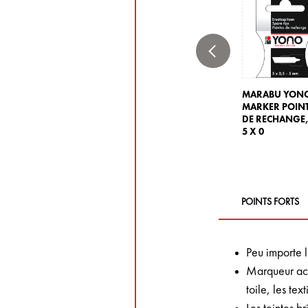
MARABU YON
MARKER POIN
DE RECHANGE
5 X 0
POINTS FORTS
Peu importe 
Marqueur acry
toile, les text