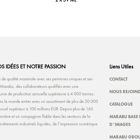
2 X 59 ML
S IDÉES ET NOTRE PASSION
Liens Utiles
CONTACT
de qualité maximale avec ses peintures uniques et ses
e Marabu, des collaborateurs qualifiés avec une
NOUS REJOIN
olume de production annuelle supérieure à 4 000 tonnes.
ns le monde entier avec un assortiment de plus de 20 000
CATALOGUE
s annuel supérieur à 100 millions EUR. Depuis plus de 160
MARABU BASE 
nnière et un compagnon fiable dans les secteurs de la
D’IMAGES
evêtements industriels liquides, de l’impression numérique
MARABU GROU