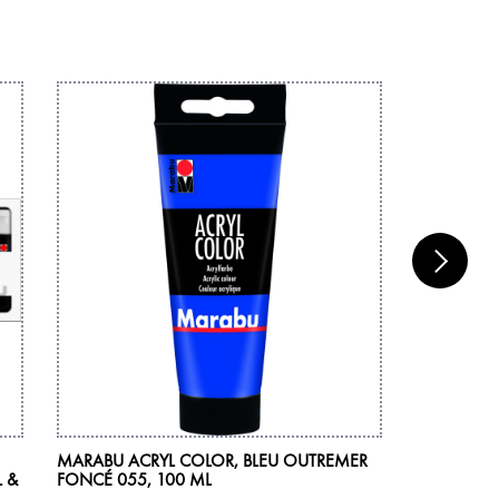
MARABU ACRYL COLOR, BLEU OUTREMER
MARABU AR
L &
FONCÉ 055, 100 ML
12 ML