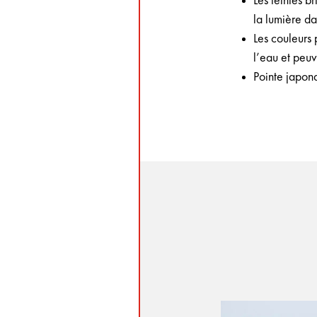
Les teintes b
la lumière da
Les couleurs 
l’eau et peuv
Pointe japona