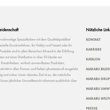
Leidenschaft
Nützliche Link
KONTAKT
 hochwertige Spezialfarben mit dem Qualitätsprädikat
ielle Druckverfahren, für Hobby und Freizeit oder für
KARRIERE
odukte sind in allen Bereichen führend in der Erfüllung
ten mit einer Distribution in über 50 Länder ein
KATALOG
n Kreativfarben, einfach anwendbaren Produkten,
MARABU BILD
ivität in allen Formen und Farben phantasievoll ausgelebt
und sicher. Unser oberstes Ziel ist es, die natürliche
MARABU GRUP
nser jährlicher Umweltbericht informiert ausführlich über
MARABU UMWE
MARABU WELT
PRESSE