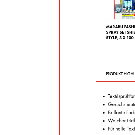
MARABU FASH
SPRAY SET SHI
STYLE,
3 X 100
PRODUKT HIGHL
Textilsprühfa
Geruchsneutra
Brillante Far
Weicher Grif
Für helle Tex