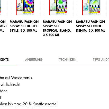
ION
MARABU FASHION
MARABU FASHION
MARABU FASHION
BORI
SPRAY SET TIE DYE
SPRAY SET
SPRAY SET COOL
 ML
STYLE,
3 X 100 ML
TROPICAL ISLAND,
DENIM,
3 X 100 ML
3 X 100 ML
IGHTS
ANLEITUNG
TECHNIKEN
TIPPS UND 
rbe auf Wasserbasis
l, lichtecht
btöne
f
tilien bis max. 20 % Kunstfaseranteil