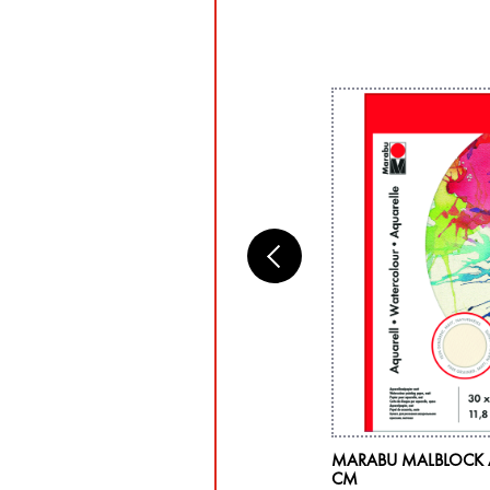
RABU KUNSTSTOFF-MISCHPALETTE
MARABU MALBLOCK A
AL
CM