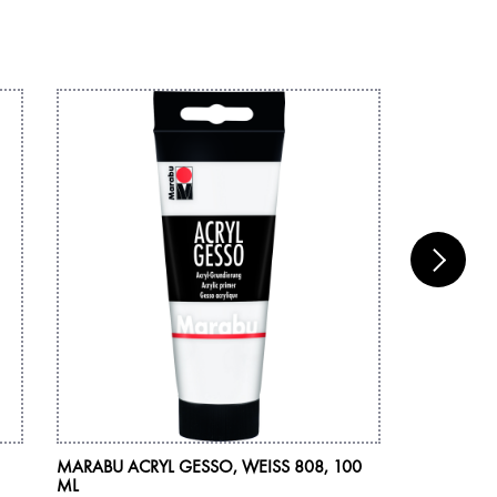
MARABU ACRYL GESSO, WEISS 808, 100 M
MARABU AR
L
COMBINA