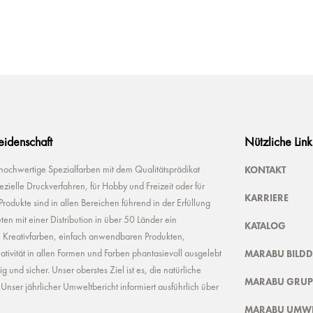
Leidenschaft
Nützliche Link
KONTAKT
 hochwertige Spezialfarben mit dem Qualitätsprädikat
ielle Druckverfahren, für Hobby und Freizeit oder für
KARRIERE
odukte sind in allen Bereichen führend in der Erfüllung
ten mit einer Distribution in über 50 Länder ein
KATALOG
n Kreativfarben, einfach anwendbaren Produkten,
MARABU BILD
ivität in allen Formen und Farben phantasievoll ausgelebt
und sicher. Unser oberstes Ziel ist es, die natürliche
MARABU GRUP
nser jährlicher Umweltbericht informiert ausführlich über
MARABU UMWE