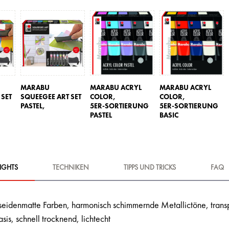
MARABU
MARABU ACRYL
MARABU ACRYL
 SET
SQUEEGEE ART SET
COLOR,
COLOR,
PASTEL,
5ER-SORTIERUNG
5ER-SORTIERUNG
PASTEL
BASIC
IGHTS
TECHNIKEN
TIPPS UND TRICKS
FAQ
seidenmatte Farben, harmonisch schimmernde Metallictöne, transp
is, schnell trocknend, lichtecht