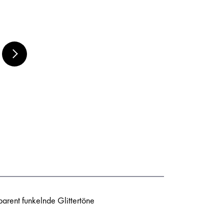
MARABU ACRYL
COLOR SET 6 X 80
ML,
arent funkelnde Glittertöne