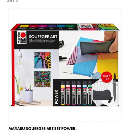
SETS
MARABU SQUEEGEE ART SET POWER,
MA