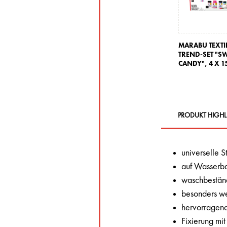
MARABU TEXTI
TREND-SET "S
CANDY",
4 X 1
PRODUKT HIGHL
universelle S
auf Wasserba
waschbestän
besonders we
hervorragend 
Fixierung mi