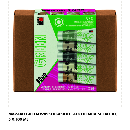
MARABU GREEN WASSERBASIERTE ALKYDFARBE SET BOHO,
MA
5 X 100 ML
5 