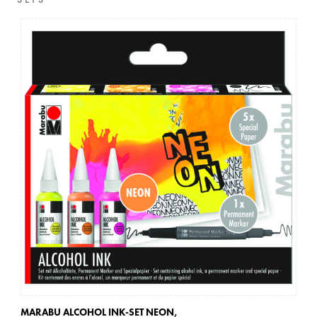
SETS
MARABU ALCOHOL INK-SET NEON,
MA